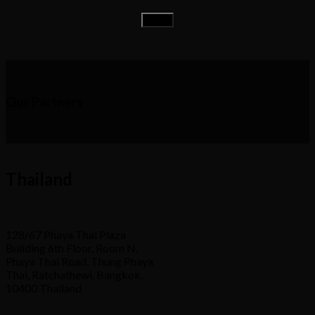
Our Partners
Thailand
128/67 Phaya Thai Plaza
Building 6th Floor, Room N,
Phaya Thai Road, Thung Phaya
Thai, Ratchathewi, Bangkok,
10400 Thailand