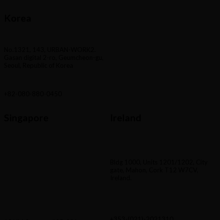
Korea
No.1321, 143, URBAN-WORK2.
Gasan digital 2-ro, Geumcheon-gu,
Seoul, Republic of Korea
+82-080-880-0450
Singapore
Ireland
Bldg 1000, Units 1201/1202, City
gate, Mahon, Cork T12 W7CV,
Ireland.
+353-(021)-2021310