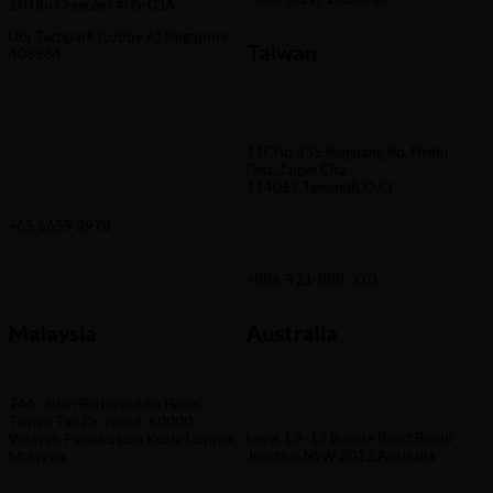
10 Ubi Crescent #05-03A
Ubi Techpark (Lobby A) Singapore
Taiwan
408564
11F,No.335,Ruiguang Rd.,Neihu
Dist.,Taipei City
114063,Taiwan(R.O.C)
+65 6659 2978
+886-921-888-370
Malaysia
Australia
74A, Jalan Burhanuddin Helmi,
Taman Tun Dr. Ismail, 60000
Level 1,9-13 Bronte Road Bondi
Wilayah Persekutuan Kuala Lumpur,
Junction,NSW 2022.Australia
Malaysia