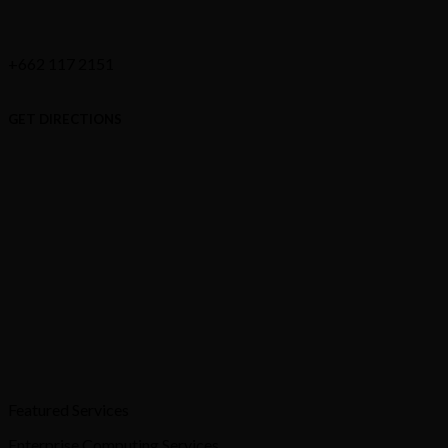
+662 117 2151
GET DIRECTIONS
Featured Services
Enterprise Computing Services