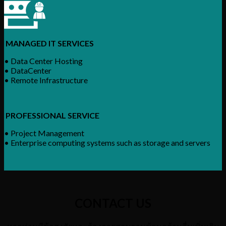
MANAGED IT SERVICES
• Data Center Hostìng
• DataCenter
• Remote Infrastructure
PROFESSIONAL SERVICE
• Project Management
• Enterprise computing systems such as storage and servers
CONTACT US