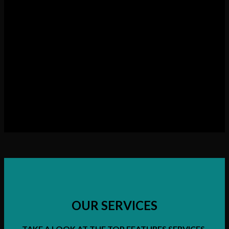
DigitechASEAN (Thailand) 2024
DigitechASEAN (Thailand) 2024
OUR SERVICES
TAKE A LOOK AT THE TOP FEATURES SERVICES.