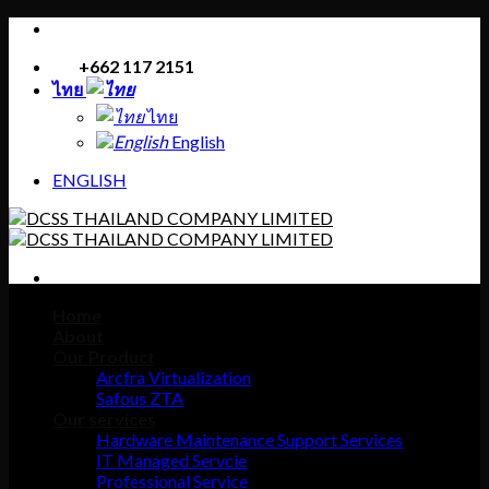
Skip
to
+662 117 2151
content
ไทย
ไทย
English
ENGLISH
Home
About
Our Product
Arcfra Virtualization
Safous ZTA
Our services
Hardware Maintenance Support Services
IT Managed Servcie
Professional Service